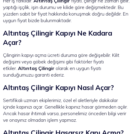
Her iş farklıdır.
Altıntaş Çilingir
fiyatı, çilingir ne zaman gelir,
yaptığı işçilik, işin durumu ve kilide göre değişmektedir. Bu
yüzden sabit bir fiyat hakkında konuşmak doğru değildir. En
uygun fiyat bizde bulunmaktadır.
Altıntaş Çilingir Kapıyı Ne Kadara
Açar?
Çilingirin kapıyı açma ücreti duruma göre değişebilir. Kilit
değişimi veya göbek değişimi gibi faktörler fiyatı
etkiler.
Altıntaş Çilingir
olarak en uygun fiyatı
sunduğumuzu garanti ederiz.
Altıntaş Çilingir Kapıyı Nasıl Açar?
Sertifikalı uzman ekiplerimiz, özel el aletleriyle dakikalar
içinde kapınızı açar. Genellikle kapınız hasar görmeden açılır.
Ancak hasar ihtimali varsa, personelimiz önceden bilgi verir
ve onayınız olmadan işlem yapmaz.
Altıntaş Çilingir Hasarsız Kapı Açma?